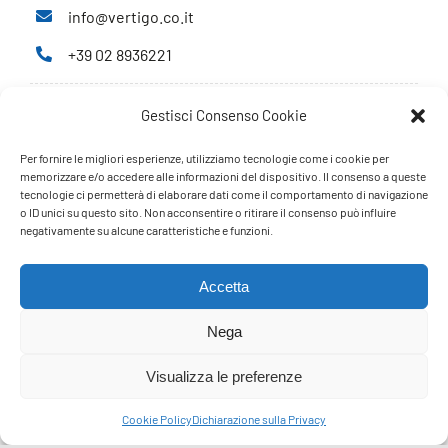
info@vertigo.co.it
+39 02 8936221
Gestisci Consenso Cookie
Privacy Policy
Cookie Policy
Per fornire le migliori esperienze, utilizziamo tecnologie come i cookie per
memorizzare e/o accedere alle informazioni del dispositivo. Il consenso a queste
tecnologie ci permetterà di elaborare dati come il comportamento di navigazione
PARTNERS
o ID unici su questo sito. Non acconsentire o ritirare il consenso può influire
negativamente su alcune caratteristiche e funzioni.
Accetta
Nega
Visualizza le preferenze
Cookie Policy
Dichiarazione sulla Privacy