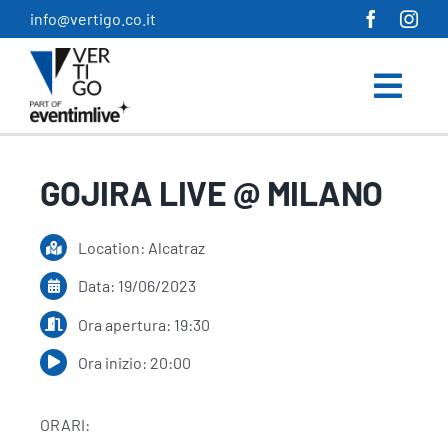
Salta
info@vertigo.co.it
al
contenuto
GOJIRA LIVE @ MILANO
Location: Alcatraz
Data: 19/06/2023
Ora apertura: 19:30
Ora inizio: 20:00
ORARI: