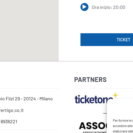
Ora inizio: 20:00
TICKET
PARTNERS
io Filzi 29 - 20124 - Milano
ertigo.co.it
Per fornire l
 8936221
accedere alle
elaborare dat