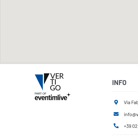
INFO
Via Fab
info@v
+39 02