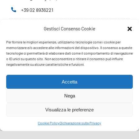
+39 02 8936221
Gestisci Consenso Cookie
Privacy Policy
Cookie Policy
Per fornire le migliori esperienze, utilizziamo tecnologie come i cookie per
memorizzare e/o accedere alle informazioni del dispositivo. Il consenso a queste
tecnologie ci permetterà di elaborare dati come il comportamento di navigazione
PARTNERS
o ID unici su questo sito. Non acconsentire o ritirare il consenso può influire
negativamente su alcune caratteristiche e funzioni.
Accetta
Nega
Visualizza le preferenze
Cookie Policy
Dichiarazione sulla Privacy