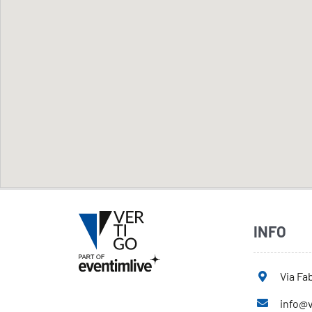
INFO
Via Fab
info@v