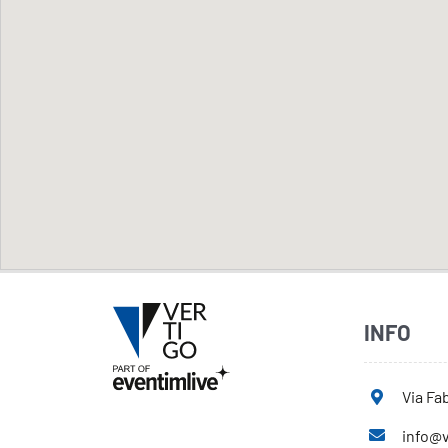
INFO
Via Fab
info@v