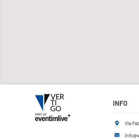
INFO
Via Fab
info@v