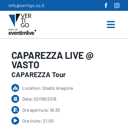
Salta
info@vertigo.co.it
al
contenuto
CAPAREZZA LIVE @
VASTO
CAPAREZZA Tour
Location: Stadio Aragona
Data: 02/08/2018
Ora apertura: 18:30
Ora inizio: 21:00