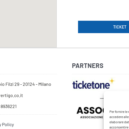
TICKET
PARTNERS
io Filzi 29 - 20124 - Milano
ertigo.co.it
 8936221
Per fornire l
accedere alle
elaborare dat
y Policy
acconsentire o