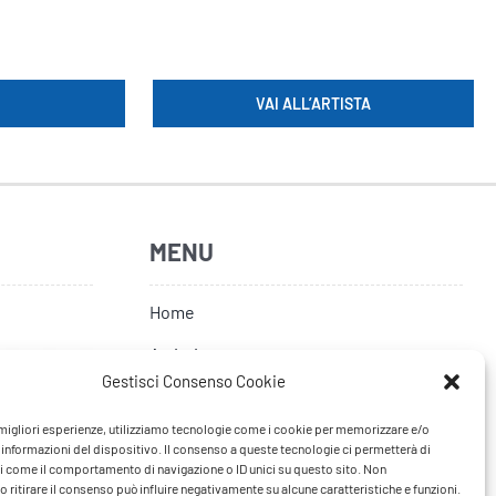
VAI ALL’ARTISTA
MENU
Home
Artisti
Gestisci Consenso Cookie
News
e migliori esperienze, utilizziamo tecnologie come i cookie per memorizzare e/o
Tour
 informazioni del dispositivo. Il consenso a queste tecnologie ci permetterà di
i come il comportamento di navigazione o ID unici su questo sito. Non
FAQ
 ritirare il consenso può influire negativamente su alcune caratteristiche e funzioni.