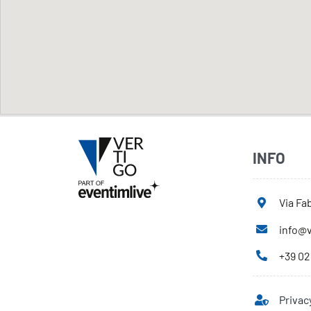
INFO
Via Fab
info@v
+39 02
Privac