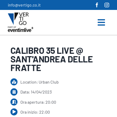
Salta
info@vertigo.co.it
al
contenuto
CALIBRO 35 LIVE @
SANT'ANDREA DELLE
FRATTE
Location: Urban Club
Data: 14/04/2023
Ora apertura: 20:00
Ora inizio: 22:00