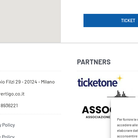
TICKET
PARTNERS
io Filzi 29 - 20124 - Milano
ertigo.co.it
 8936221
Per fornire l
y Policy
accedere alle
elaborare dat
 Policy
acconsentire o