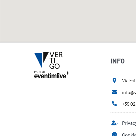
INFO
Via Fab
info@v
+39 02
Privac
Cookie