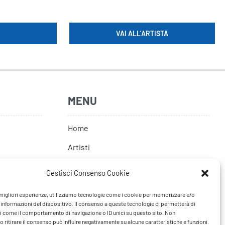
VAI ALL’ARTISTA
MENU
Home
Artisti
News
Gestisci Consenso Cookie
Tour
e migliori esperienze, utilizziamo tecnologie come i cookie per memorizzare e/o
FAQ
 informazioni del dispositivo. Il consenso a queste tecnologie ci permetterà di
i come il comportamento di navigazione o ID unici su questo sito. Non
 ritirare il consenso può influire negativamente su alcune caratteristiche e funzioni.
Contatti