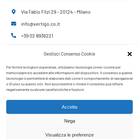
Via Fabio Filzi 29 - 20124 - Milano
info@vertigo.co.it
+39 02 8936221
Gestisci Consenso Cookie
Privacy Policy
Cookie Policy
Per fornire le migliori esperienze, utilizziamo tecnologie come i cookie per
memorizzare e/o accedere alle informazioni del dispositivo. Il consenso a queste
tecnologie ci permetterà di elaborare dati come il comportamento di navigazione
PARTNERS
o ID unici su questo sito. Non acconsentire o ritirare il consenso può influire
negativamente su alcune caratteristiche e funzioni.
Accetta
Nega
Visualizza le preferenze