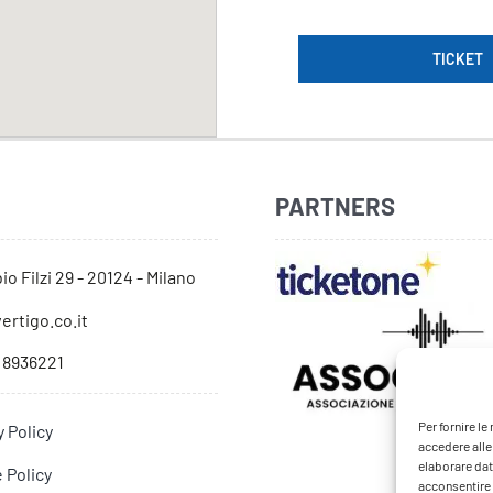
TICKET
PARTNERS
io Filzi 29 - 20124 - Milano
ertigo.co.it
 8936221
Per fornire l
y Policy
accedere alle
elaborare dat
 Policy
acconsentire o