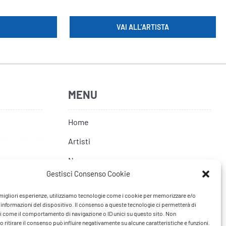
VAI ALL’ARTISTA
MENU
Home
Artisti
News
Gestisci Consenso Cookie
Tour
e migliori esperienze, utilizziamo tecnologie come i cookie per memorizzare e/o
FAQ
 informazioni del dispositivo. Il consenso a queste tecnologie ci permetterà di
i come il comportamento di navigazione o ID unici su questo sito. Non
Contatti
 ritirare il consenso può influire negativamente su alcune caratteristiche e funzioni.