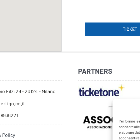
TICKET
PARTNERS
io Filzi 29 - 20124 - Milano
ertigo.co.it
 8936221
Per fornire l
accedere alle
elaborare dat
y Policy
acconsentire o