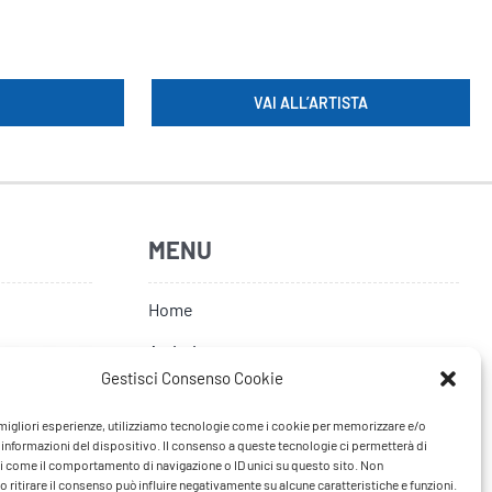
VAI ALL’ARTISTA
MENU
Home
Artisti
Gestisci Consenso Cookie
News
e migliori esperienze, utilizziamo tecnologie come i cookie per memorizzare e/o
Tour
 informazioni del dispositivo. Il consenso a queste tecnologie ci permetterà di
i come il comportamento di navigazione o ID unici su questo sito. Non
FAQ
 ritirare il consenso può influire negativamente su alcune caratteristiche e funzioni.