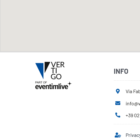
INFO
Via Fab
info@v
+39 02
Privac