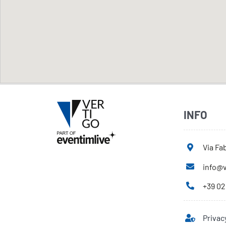
INFO
Via Fab
info@v
+39 02
Privac