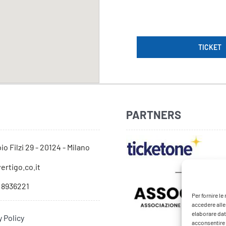
TICKET
PARTNERS
io Filzi 29 - 20124 - Milano
ertigo.co.it
 8936221
Per fornire l
accedere alle
elaborare dat
y Policy
acconsentire o