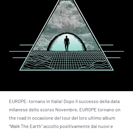
EUROPE: tornano in Italia! Dopo il successo della data
milanese dello scorso Novembre, EUROPE tornano on
the road in occasione del tour del loro ultimo album
“Walk The Earth” accolto positivamente dai nuovi e