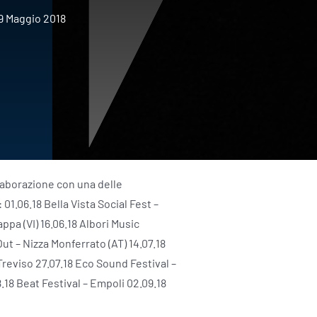
9 Maggio 2018
laborazione con una delle
 01.06.18 Bella Vista Social Fest –
ppa (VI) 16.06.18 Albori Music
Out – Nizza Monferrato (AT) 14.07.18
reviso 27.07.18 Eco Sound Festival –
.18 Beat Festival – Empoli 02.09.18