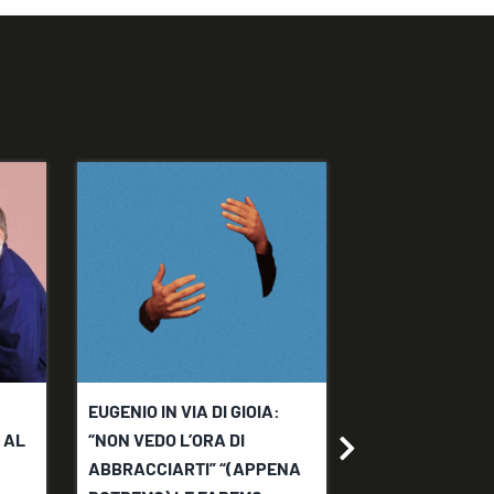
EUGENIO IN VIA DI GIOIA:
EUGENIO IN VIA 
 AL
“NON VEDO L’ORA DI
TOUR POSTICIP
ABBRACCIARTI” “(APPENA
APRILE 2021