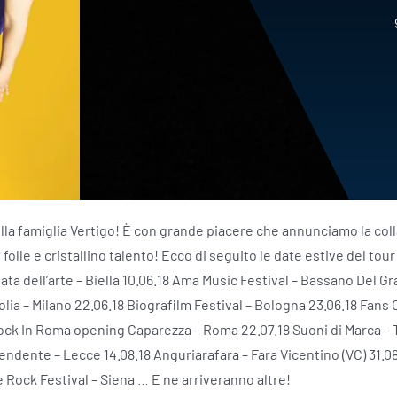
lla famiglia Vertigo! È con grande piacere che annunciamo la col
 folle e cristallino talento! Ecco di seguito le date estive del tour:
ta dell’arte – Biella 10.06.18 Ama Music Festival – Bassano Del Gra
olia – Milano 22.06.18 Biografilm Festival – Bologna 23.06.18 Fans 
Rock In Roma opening Caparezza – Roma 22.07.18 Suoni di Marca – T
endente – Lecce 14.08.18 Anguriarafara – Fara Vicentino (VC) 31.08
e Rock Festival – Siena … E ne arriveranno altre!