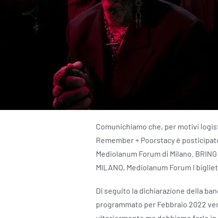
Comunichiamo che, per motivi logisti
Remember + Poorstacy è posticipato al
Mediolanum Forum di Milano. BRIN
MILANO, Mediolanum Forum I bigliett
Di seguito la dichiarazione della ba
programmato per Febbraio 2022 verrà
ulteriormente ma dobbiamo farlo in 