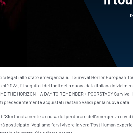
1
ci legati allo stato emergenziale, il Survival Horror European To
 2023. Di seguito i dettagli della nuova data italiana inizialment
G ME THE HORIZON + A DAY TO REMEMBER + POORSTACY Survival H
i precedentemente acquistati restano validi per la nuova data.
nd: ‘Sfortunatamente a causa del perdurare dell’emergenza covid i
 posticipato. Vogliamo farvi vivere la vera ‘Post Human experie
totale sicurezza. Ci vediamo presto’