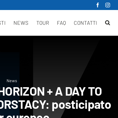
STI
NEWS
TOUR
FAQ
CONTATTI
News
HORIZON + A DAY TO
RSTACY: posticipato
ur europeo