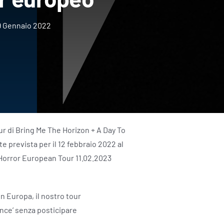
9 Gennaio 2022
ur di Bring Me The Horizon + A Day To
e prevista per il 12 febbraio 2022 al
orror European Tour 11.02.2023
n Europa, il nostro tour
nce’ senza posticipare