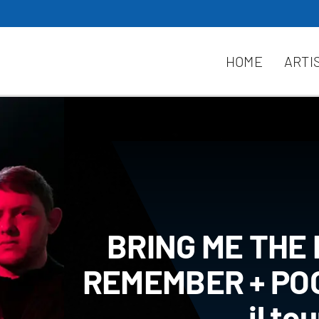
HOME
ARTI
BRING ME THE 
REMEMBER + POO
il to