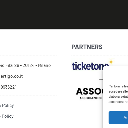
PARTNERS
io Filzi 29 - 20124 - Milano
ertigo.co.it
Per fornire l
 8936221
accedere alle
elaborare dat
acconsentire o
y Policy
 Policy
Ac