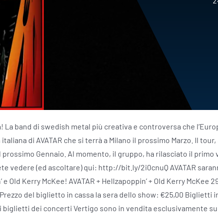
2
a! La band di swedish metal più creativa e controversa che l’Euro
a italiana di AVATAR che si terrà a Milano il prossimo Marzo. Il tou
 il prossimo Gennaio. Al momento, il gruppo, ha rilasciato il primo
tete vedere (ed ascoltare) qui: http://bit.ly/2i0cnuQ AVATAR sar
’ e Old Kerry McKee! AVATAR + Hellzapoppin’ + Old Kerry McKee 2
rezzo del biglietto in cassa la sera dello show: €25,00 Biglietti in
 biglietti dei concerti Vertigo sono in vendita esclusivamente su