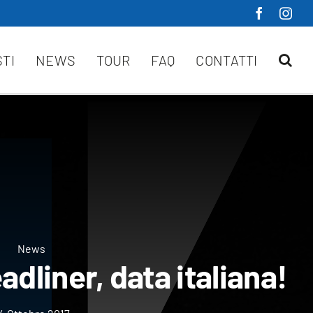
STI
NEWS
TOUR
FAQ
CONTATTI
News
dliner, data italiana!