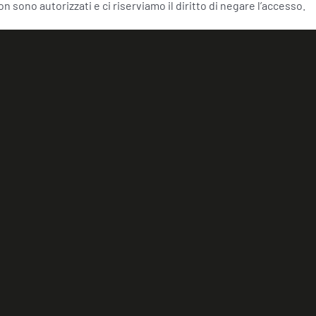
non sono autorizzati e ci riserviamo il diritto di negare l’accesso.