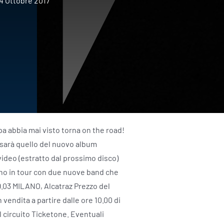
4 Ottobre 2017
pa abbia mai visto torna on the road!
r, sarà quello del nuovo album
 video (estratto dal prossimo disco)
anno in tour con due nuove band che
9.03 MILANO, Alcatraz Prezzo del
 vendita a partire dalle ore 10.00 di
l circuito Ticketone. Eventuali