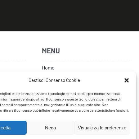
MENU
Home
Artisti
Gestisci Consenso Cookie
News
e migliori esperienze, utilizziamo tecnologie come i cookie per memorizzare e/o
 informazioni del dispositivo. Il consenso a queste tecnologie ci permetterà di
Tour
i come il comportamento di navigazione o ID unici su questo sito. Non
 ritirare il consenso può influire negativamente su alcune caratteristiche e funzioni.
FAQ
Contatti
cetta
Nega
Visualizza le preferenze