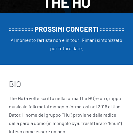
THE HU
PROSSIMI CONCERTI
Al momento l'artista non è in tour! Rimani sintonizzato
per future date.
BIO
The Hu (a volte scritto nella forma The HU) è un gruppo
musicale folk metal mongolo formatosi nel 2016 a Ulan
Bator. Il nome del gruppo (“Hu”) proviene dalla radice
della parola uomo (in mongolo хүн, traslitterato “khün”)
inteso come essere umano.