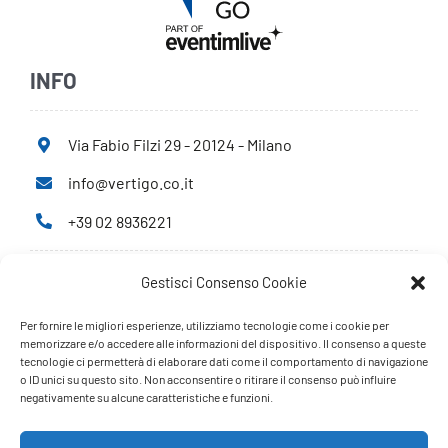
INFO
Via Fabio Filzi 29 - 20124 - Milano
info@vertigo.co.it
+39 02 8936221
Gestisci Consenso Cookie
Privacy Policy
Cookie Policy
Per fornire le migliori esperienze, utilizziamo tecnologie come i cookie per
memorizzare e/o accedere alle informazioni del dispositivo. Il consenso a queste
tecnologie ci permetterà di elaborare dati come il comportamento di navigazione
PARTNERS
o ID unici su questo sito. Non acconsentire o ritirare il consenso può influire
negativamente su alcune caratteristiche e funzioni.