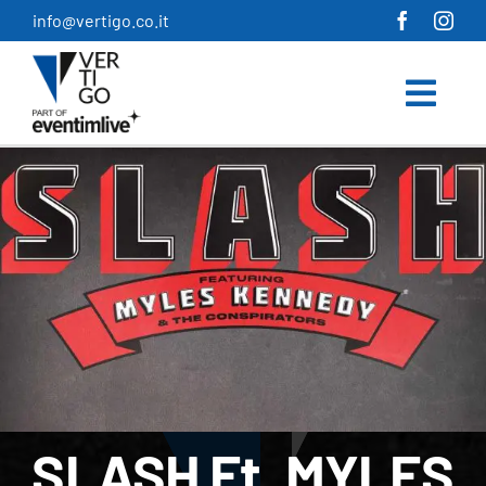
Salta
info@vertigo.co.it
al
contenuto
SLASH Ft. MYLES