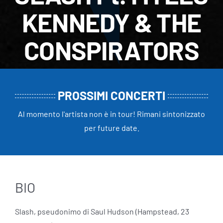
KENNEDY & THE
CONSPIRATORS
PROSSIMI CONCERTI
Al momento l'artista non è in tour! Rimani sintonizzato
per future date.
BIO
Slash, pseudonimo di Saul Hudson (Hampstead, 23