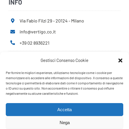
INFO
Via Fabio Filzi 29 - 20124 - Milano
info@vertigo.co.it
+39 02 8936221
Gestisci Consenso Cookie
Privacy Policy
Cookie Policy
Per fornire le migliori esperienze, utilizziamo tecnologie come i cookie per
memorizzare e/o accedere alle informazioni del dispositivo. Il consenso a queste
tecnologie ci permetterà di elaborare dati come il comportamento di navigazione
PARTNERS
o ID unici su questo sito. Non acconsentire o ritirare il consenso può influire
negativamente su alcune caratteristiche e funzioni.
Accetta
Nega