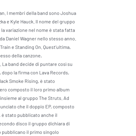
an. I membri della band sono Joshua
szka e Kyle Hauck. Il nome del gruppo
a variazione nel nome è stata fatta
o da Daniel Wagner nello stesso anno.
Train e Standing On. Quest’ultima,
ccesso della canzone,
 La band decide di puntare così su
7, dopo la firma con Lava Records,
Black Smoke Rising, è stato
bbero composto il loro primo album
 insieme al gruppo The Struts. Ad
nnunciato che il doppio EP, composto
 è stato pubblicato anche il
econdo disco il gruppo dichiara di
io pubblicano il primo singolo