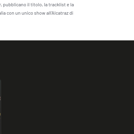
ubblicano il titolo, la tracklist e la
lia con un unico show all’Alcatraz di