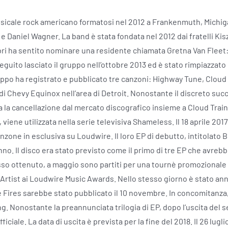
usicale rock americano formatosi nel 2012 a Frankenmuth, Michig
e Daniel Wagner. La band è stata fondata nel 2012 dai fratelli Ki
i ha sentito nominare una residente chiamata Gretna Van Fleet: l
seguito lasciato il gruppo nell’ottobre 2013 ed è stato rimpiazzat
ruppo ha registrato e pubblicato tre canzoni: Highway Tune, Cloud 
 di Chevy Equinox nell’area di Detroit. Nonostante il discreto su
la cancellazione dal mercato discografico insieme a Cloud Train.
iene utilizzata nella serie televisiva Shameless. Il 18 aprile 201
anzone in esclusiva su Loudwire. Il loro EP di debutto, intitolato 
anno. Il disco era stato previsto come il primo di tre EP che avre
sso ottenuto, a maggio sono partiti per una tournè promozionale
w Artist ai Loudwire Music Awards. Nello stesso giorno è stato a
e Fires sarebbe stato pubblicato il 10 novembre. In concomitanza,
g. Nonostante la preannunciata trilogia di EP, dopo l’uscita del s
ficiale. La data di uscita è prevista per la fine del 2018. Il 26 lugl