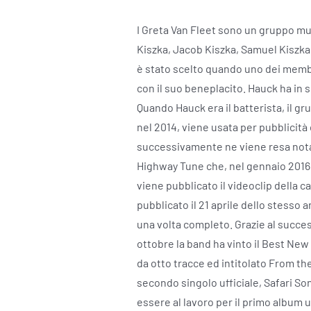
I Greta Van Fleet sono un gruppo m
Kiszka, Jacob Kiszka, Samuel Kiszka 
è stato scelto quando uno dei membr
con il suo beneplacito. Hauck ha in 
Quando Hauck era il batterista, il g
nel 2014, viene usata per pubblicità
successivamente ne viene resa nota 
Highway Tune che, nel gennaio 2016, v
viene pubblicato il videoclip della c
pubblicato il 21 aprile dello stesso 
una volta completo. Grazie al succe
ottobre la band ha vinto il Best Ne
da otto tracce ed intitolato From th
secondo singolo ufficiale, Safari Son
essere al lavoro per il primo album uf