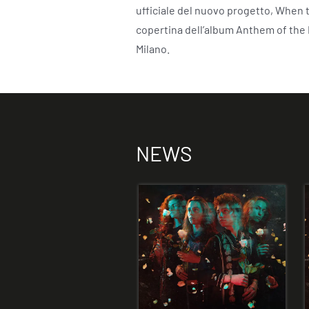
ufficiale del nuovo progetto, When the
copertina dell’album Anthem of the Pe
Milano.
NEWS