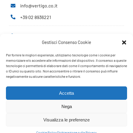
info@vertigo.co.it
+39 02 8936221
Privacy Policy
Gestisci Consenso Cookie
Cookie Policy
Per fornire le migliori esperienze, utilizziamo tecnologie come i cookie per
PARTNERS
memorizzare e/o accedere alle informazioni del dispositivo. Il consenso a queste
tecnologie ci permetterà di elaborare dati come il comportamento di navigazione
o ID unici su questo sito. Non acconsentire o ritirare il consenso può influire
negativamente su alcune caratteristiche e funzioni.
Accetta
Nega
Visualizza le preferenze
Cookie Policy
Dichiarazione sulla Privacy