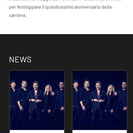
per festeggiare il quindicesimo anniversario della
carriera.
NEWS